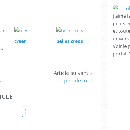
j aime l
petits 
et tout
univers
creer
belles creas
Voir le 
os
portail
s
un peu de tout
ICLE