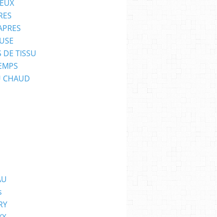
EUX
RES
APRES
USE
 DE TISSU
EMPS
U CHAUD
AU
s
RY
XX