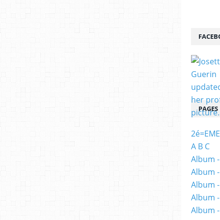
FACEB
PAGES
2é=EME
A B C
Album -
Album -
Album -
Album -
Album -