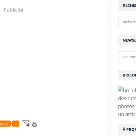
RECHE
Publicité
NEWSL
BRICO
des tut
photos 
un arti
epost
0
À PRO