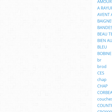
AMOUR
A RAYU
AVENT 
BAIGNE
BANDES
BEAU T
BIEN A
BLEU
BOBINE
br
brod
CES
chap
CHAP
CORBE
couche
COUNT
CROIXX