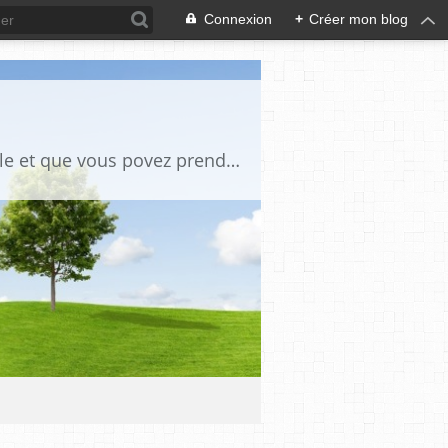
Connexion
+
Créer mon blog
des tutos de bricoles et autres des photos anciennes chaque fois qu il y a un article et que vous povez prendre