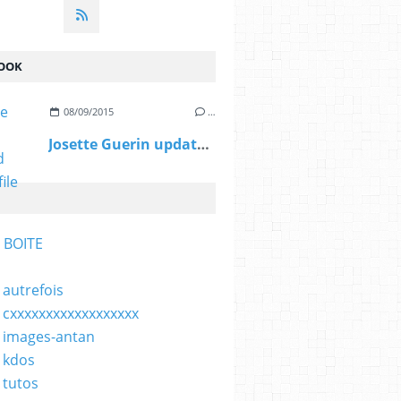
OOK
08/09/2015
…
Josette Guerin updated her profile picture.
 BOITE
 autrefois
 cxxxxxxxxxxxxxxxxxx
 images-antan
 kdos
 tutos