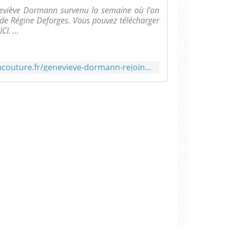
eneviève Dormann survenu la semaine où l'on
s de Régine Deforges. Vous pouvez télécharger
I. ...
http://www.tresorsdeboitesacouture.fr/genevieve-dormann-rejoint-regine-deforges/