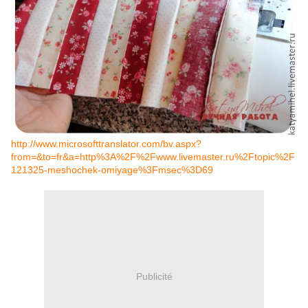
http://www.microsofttranslator.com/bv.aspx?
from=&to=fr&a=http%3A%2F%2Fwww.livemaster.ru%2Ftopic%2F
121325-meshochek-omiyage%3Fmsec%3D69
Publicité