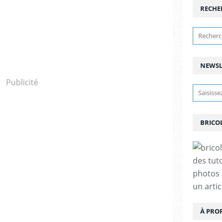
RECHE
NEWSL
Publicité
BRICO
des tut
photos 
un arti
À PRO