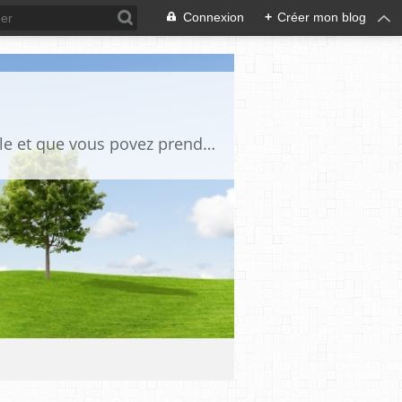
Connexion
+
Créer mon blog
des tutos de bricoles et autres des photos anciennes chaque fois qu il y a un article et que vous povez prendre