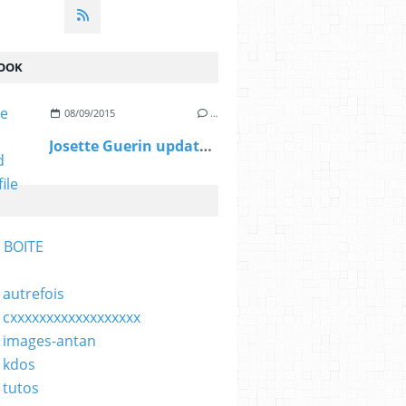
OOK
08/09/2015
…
Josette Guerin updated her profile picture.
 BOITE
 autrefois
 cxxxxxxxxxxxxxxxxxx
 images-antan
 kdos
 tutos