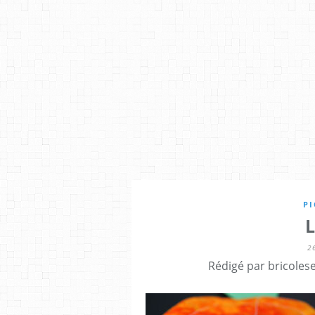
PI
2
Rédigé par bricoles