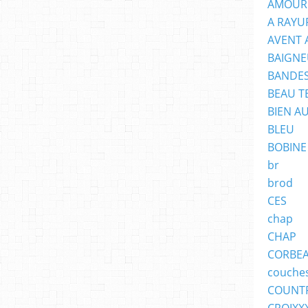
AMOUR
r
A RAYU
a
v
AVENT 
c
BAIGNE
BANDES
BEAU T
BIEN A
BLEU
BOBINE
br
brod
CES
chap
CHAP
CORBE
couche
COUNT
CROIXX