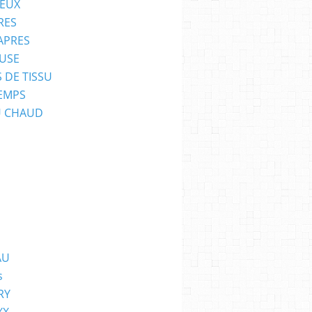
EUX
RES
APRES
USE
 DE TISSU
EMPS
U CHAUD
AU
s
RY
XX