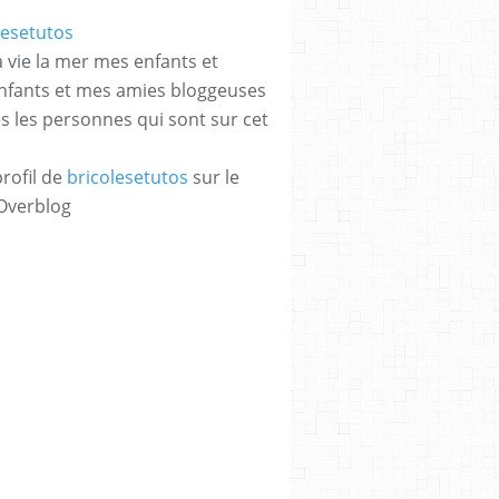
a vie la mer mes enfants et
enfants et mes amies bloggeuses
es les personnes qui sont sur cet
ANE - Paps,Moldes,E.V.A,Feltro,Costuras,Fofuch
profil de
bricolesetutos
sur le
 Overblog