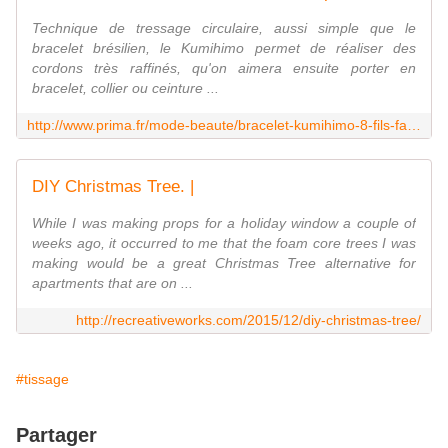
Technique de tressage circulaire, aussi simple que le
bracelet brésilien, le Kumihimo permet de réaliser des
cordons très raffinés, qu'on aimera ensuite porter en
bracelet, collier ou ceinture ...
http://www.prima.fr/mode-beaute/bracelet-kumihimo-8-fils-facile-video-mode-demploi/7949544/
DIY Christmas Tree. |
While I was making props for a holiday window a couple of
weeks ago, it occurred to me that the foam core trees I was
making would be a great Christmas Tree alternative for
apartments that are on ...
http://recreativeworks.com/2015/12/diy-christmas-tree/
#tissage
Partager