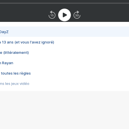
 DayZ
 a 13 ans (et vous l'avez ignoré)
e (littéralement)
im Rayan
 toutes les règles
s les jeux vidéo
us choquant de Rockstar ? - Le scandale BULLY
e plus moche de Steam
du RÊVE tourne au CAUCHEMAR
pendant 8 heures