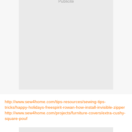
Publicité
http://www.sew4home.com/tips-resources/sewing-tips-
tricks/happy-holidays-freespirit-rowan-how-install-invisible-zipper
http://www.sew4home.com/projects/furniture-covers/extra-cushy-
square-pouf