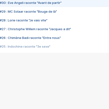
#30 : Eve Angeli raconte "Avant de partir"
#29 : MC Solaar raconte "Bouge de là"
28 : Lorie raconte "Je vais vite"
#27 : Christophe Willem raconte "Jacques a dit"
#26 : Chimène Badi raconte "Entre nous"
#25 : Indochine raconte "3e sexe"
#24 : Zaho raconte "C'est chelou"
#23 : Patrick Bruel raconte "Au café des délices"
#22 : Kyo raconte "Le chemin"
#21 : Nolwenn Leroy raconte "Cassé"
#20 : Patrick Hernandez raconte "Born to be alive"
#19 : Lorie raconte "Près de moi"
#18 : Michael Jones raconte "A nos actes manqués" (avec Jean-Jacque