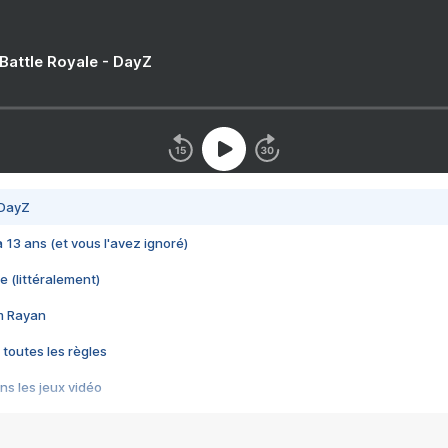
 Battle Royale - DayZ
 DayZ
 a 13 ans (et vous l'avez ignoré)
e (littéralement)
im Rayan
 toutes les règles
s les jeux vidéo
us choquant de Rockstar ? - Le scandale BULLY