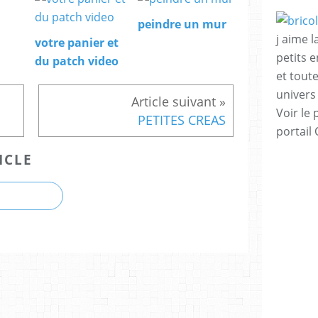
peindre un mur
j aime l
votre panier et
petits 
du patch video
et tout
univers
Voir le 
PETITES CREAS
portail
ICLE