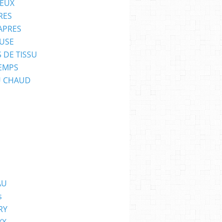
EUX
RES
APRES
USE
 DE TISSU
EMPS
U CHAUD
AU
s
RY
XX