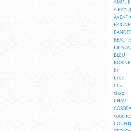
AMOUR
A RAYU
AVENT 
BAIGNE
BANDES
BEAU T
BIEN A
BLEU
BOBINE
br
brod
CES
chap
CHAP
CORBE
couche
COUNT
CROIXX