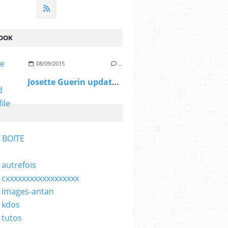
OOK
08/09/2015
…
Josette Guerin updated her profile picture.
 BOITE
 autrefois
 cxxxxxxxxxxxxxxxxxx
 images-antan
 kdos
 tutos