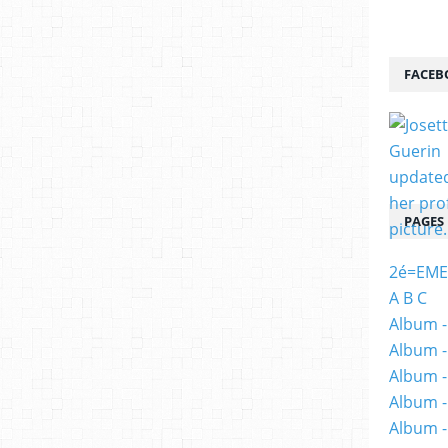
FACEB
PAGES
2é=EME
A B C
Album -
Album -
Album -
Album -
Album -