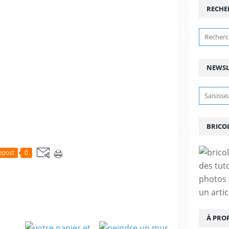
RECHE
NEWSL
BRICO
epost
0
des tut
photos 
un arti
À PRO