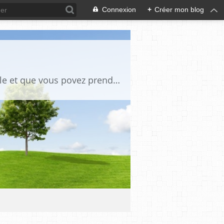
Connexion
+
Créer mon blog
des tutos de bricoles et autres des photos anciennes chaque fois qu il y a un article et que vous povez prendre