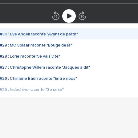
#30 : Eve Angeli raconte "Avant de partir"
#29 : MC Solaar raconte "Bouge de là"
28 : Lorie raconte "Je vais vite"
#27 : Christophe Willem raconte "Jacques a dit"
#26 : Chimène Badi raconte "Entre nous"
#25 : Indochine raconte "3e sexe"
#24 : Zaho raconte "C'est chelou"
#23 : Patrick Bruel raconte "Au café des délices"
#22 : Kyo raconte "Le chemin"
#21 : Nolwenn Leroy raconte "Cassé"