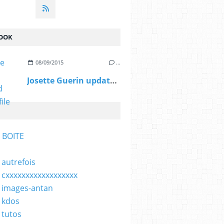
OOK
08/09/2015
…
Josette Guerin updated her profile picture.
 BOITE
 autrefois
 cxxxxxxxxxxxxxxxxxx
 images-antan
 kdos
 tutos