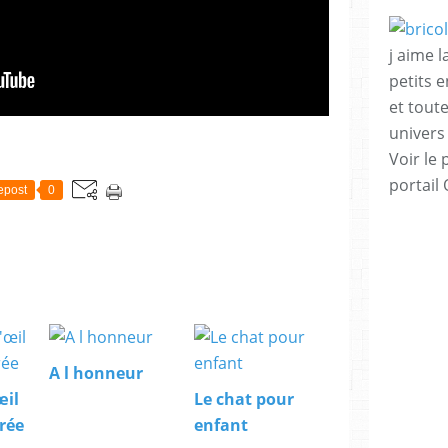
j aime l
petits 
et tout
univers
Voir le 
portail
epost
0
A l honneur
œil
Le chat pour
rée
enfant