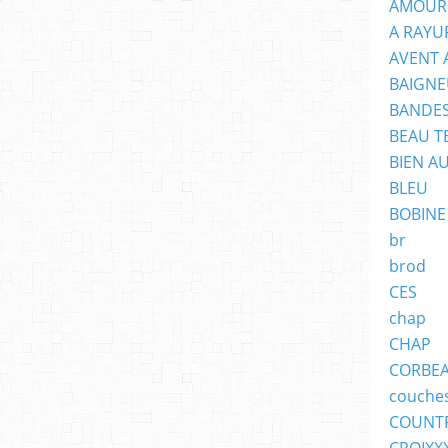
AMOUR
A RAYU
AVENT 
BAIGNE
BANDES
BEAU T
BIEN A
BLEU
BOBINE
br
brod
CES
chap
CHAP
CORBE
couche
COUNT
CROIXX