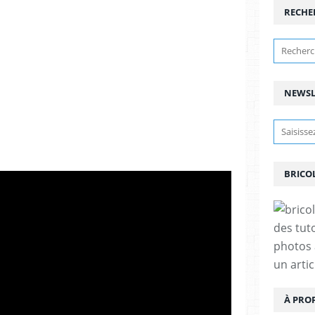
RECHE
NEWSL
BRICO
des tut
photos 
un arti
À PRO