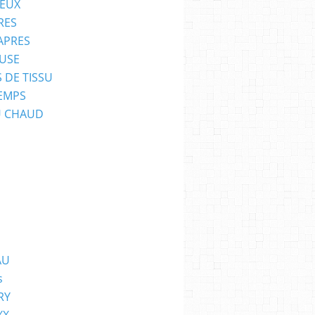
EUX
RES
APRES
USE
 DE TISSU
EMPS
U CHAUD
AU
s
RY
XX