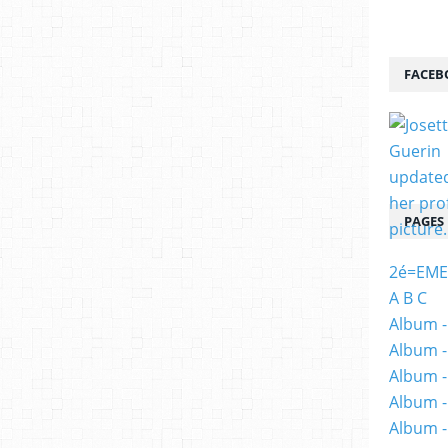
FACEB
PAGES
2é=EME
A B C
Album -
Album -
Album -
Album -
Album -