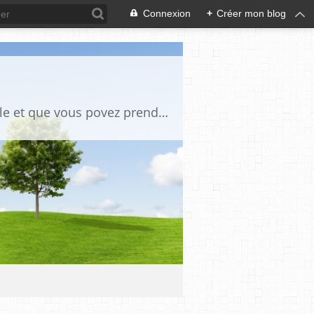
Connexion
+
Créer mon blog
des tutos de bricoles et autres des photos anciennes chaque fois qu il y a un article et que vous povez prendre