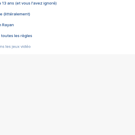
 a 13 ans (et vous l'avez ignoré)
e (littéralement)
im Rayan
 toutes les règles
s les jeux vidéo
us choquant de Rockstar ? - Le scandale BULLY
e plus moche de Steam
du RÊVE tourne au CAUCHEMAR
pendant 8 heures
it… à tort
umiliés par un jeu vidéo
ire - Final Fantasy 8
ti un empire - Age of Empires