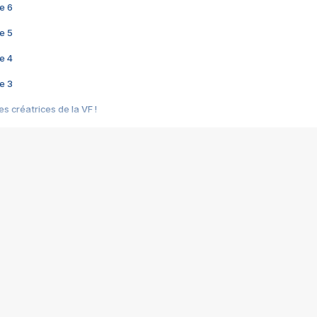
e 6
e 5
e 4
e 3
s créatrices de la VF !
e 2
e 1
e Mektoub My Love arrive enfin ! Rencontre avec Shaïn Boumedine et Sal
i : après Toni en famille
elle réalise le bouleversant Dites lui que je l'aime
ais ! Rencontre autour de Vie privée de Rebecca Zlotowski
 de Marguerite, Grave... Rencontre avec Ella Rumpf
 Les Rêveurs, un film intime sur la santé mentale