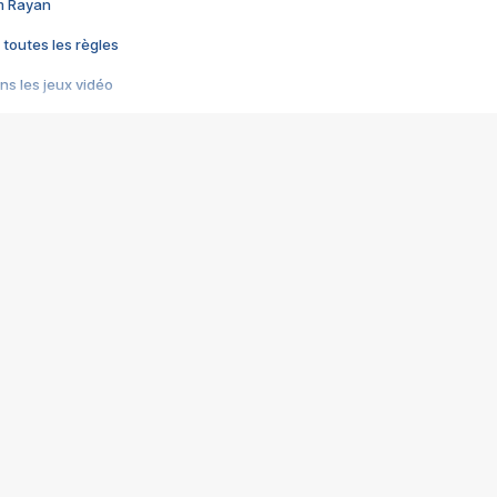
im Rayan
 toutes les règles
s les jeux vidéo
us choquant de Rockstar ? - Le scandale BULLY
e plus moche de Steam
du RÊVE tourne au CAUCHEMAR
pendant 8 heures
it… à tort
umiliés par un jeu vidéo
ire - Final Fantasy 8
ti un empire - Age of Empires
story DOFUS
tard, il crée l'un des pires jeux de tous les temps, MindsEye.