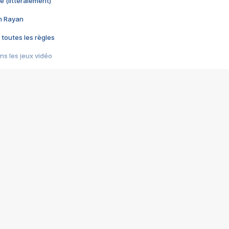
e (littéralement)
im Rayan
 toutes les règles
s les jeux vidéo
us choquant de Rockstar ? - Le scandale BULLY
e plus moche de Steam
du RÊVE tourne au CAUCHEMAR
pendant 8 heures
it… à tort
umiliés par un jeu vidéo
ire - Final Fantasy 8
ti un empire - Age of Empires
story DOFUS