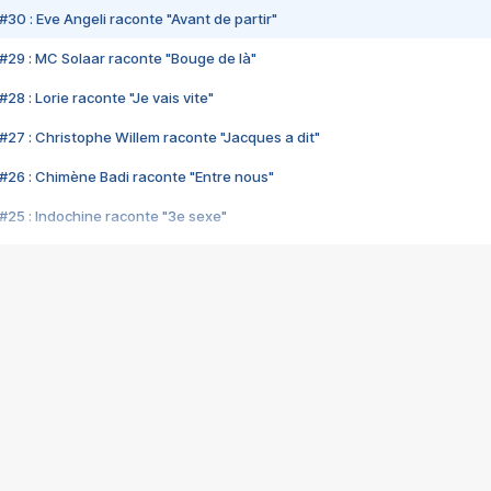
#30 : Eve Angeli raconte "Avant de partir"
#29 : MC Solaar raconte "Bouge de là"
28 : Lorie raconte "Je vais vite"
#27 : Christophe Willem raconte "Jacques a dit"
#26 : Chimène Badi raconte "Entre nous"
#25 : Indochine raconte "3e sexe"
#24 : Zaho raconte "C'est chelou"
#23 : Patrick Bruel raconte "Au café des délices"
#22 : Kyo raconte "Le chemin"
#21 : Nolwenn Leroy raconte "Cassé"
#20 : Patrick Hernandez raconte "Born to be alive"
#19 : Lorie raconte "Près de moi"