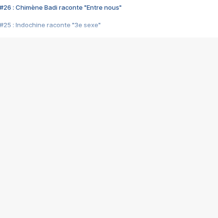
#26 : Chimène Badi raconte "Entre nous"
#25 : Indochine raconte "3e sexe"
#24 : Zaho raconte "C'est chelou"
#23 : Patrick Bruel raconte "Au café des délices"
#22 : Kyo raconte "Le chemin"
#21 : Nolwenn Leroy raconte "Cassé"
#20 : Patrick Hernandez raconte "Born to be alive"
#19 : Lorie raconte "Près de moi"
#18 : Michael Jones raconte "A nos actes manqués" (avec Jean-Jacque
#17 : Khaled raconte "Aïcha"
#16 : Corneille raconte "Parce qu'on vient de loin"
#15 : Indochine raconte "L'aventurier"
14 : Lorie raconte "Sur un air latino"