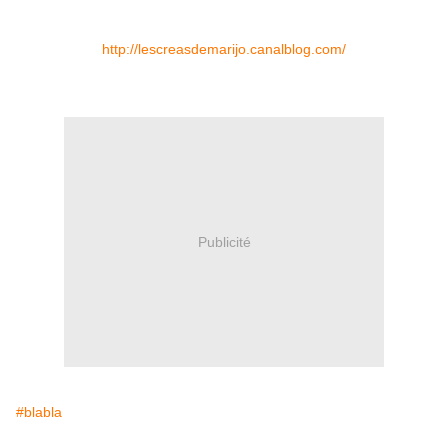
http://lescreasdemarijo.canalblog.com/
Publicité
#blabla