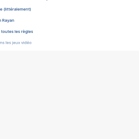
e (littéralement)
im Rayan
 toutes les règles
s les jeux vidéo
us choquant de Rockstar ? - Le scandale BULLY
e plus moche de Steam
du RÊVE tourne au CAUCHEMAR
pendant 8 heures
it… à tort
umiliés par un jeu vidéo
ire - Final Fantasy 8
ti un empire - Age of Empires