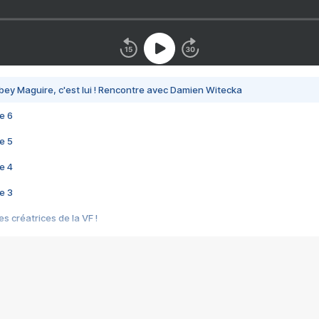
bey Maguire, c'est lui ! Rencontre avec Damien Witecka
e 6
e 5
e 4
e 3
s créatrices de la VF !
e 2
e 1
e Mektoub My Love arrive enfin ! Rencontre avec Shaïn Boumedine et Sal