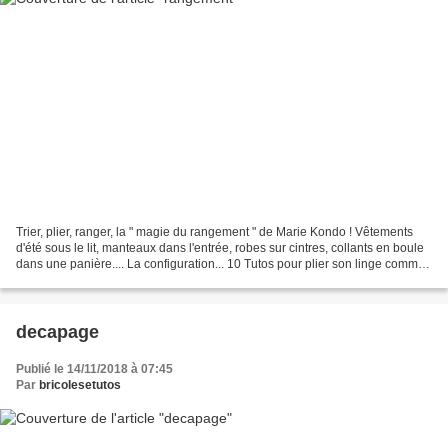
Trier, plier, ranger, la " magie du rangement " de Marie Kondo ! Vêtements
d'été sous le lit, manteaux dans l'entrée, robes sur cintres, collants en boule
dans une panière.... La configuration... 10 Tutos pour plier son linge comme
un pro - Guide Astuces...
decapage
Publié le 14/11/2018 à 07:45
Par
bricolesetutos