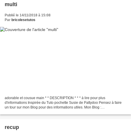
multi
Publié le 14/11/2018 à 15:08
Par
bricolesetutos
adorable et cousue main * * DESCRIPTION * * * à lire pour plus
d'informations Inspirée du Tuto pochette Susie de Pattydoo Pensez à faire
un tour sur mon Blog pour des informations utiles. Mon Blog :
lescreasdevalma.blogspot.com http://lescreasdevalma.blogspot.com/...
recup