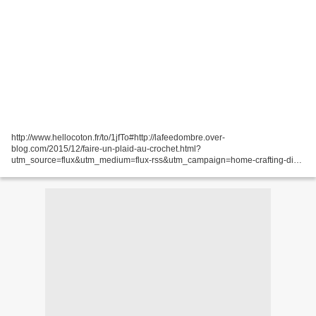
http://www.hellocoton.fr/to/1jfTo#http://lafeedombre.over-
blog.com/2015/12/faire-un-plaid-au-crochet.html?
utm_source=flux&utm_medium=flux-rss&utm_campaign=home-crafting-diy
Retour à l'enfance avec cette technique qui peur vite tourner au kitsh!!!...