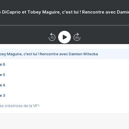
 DiCaprio et Tobey Maguire, c'est lui ! Rencontre avec Dam
bey Maguire, c'est lui ! Rencontre avec Damien Witecka
e 6
e 5
e 4
e 3
s créatrices de la VF !
e 2
e 1