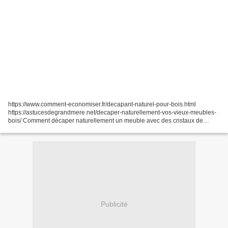
https://www.comment-economiser.fr/decapant-naturel-pour-bois.html
https://astucesdegrandmere.net/decaper-naturellement-vos-vieux-meubles-
bois/ Comment décaper naturellement un meuble avec des cristaux de
soude ? Les gels décapants vendus dans le commerce...
Publicité