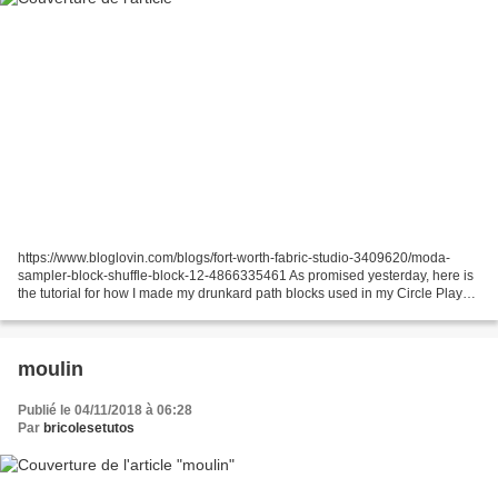
https://www.bloglovin.com/blogs/fort-worth-fabric-studio-3409620/moda-
sampler-block-shuffle-block-12-4866335461 As promised yesterday, here is
the tutorial for how I made my drunkard path blocks used in my Circle Play
quilt. First cut some squares. I...
moulin
Publié le 04/11/2018 à 06:28
Par
bricolesetutos