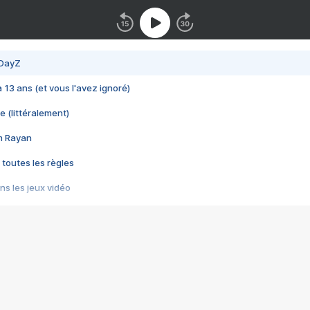
 DayZ
 a 13 ans (et vous l'avez ignoré)
e (littéralement)
im Rayan
 toutes les règles
s les jeux vidéo
us choquant de Rockstar ? - Le scandale BULLY
e plus moche de Steam
du RÊVE tourne au CAUCHEMAR
pendant 8 heures