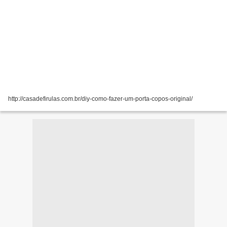
http://casadefirulas.com.br/diy-como-fazer-um-porta-copos-original/