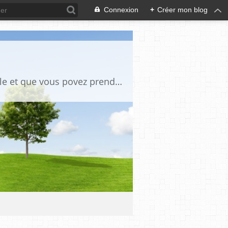
Connexion
+
Créer mon blog
des tutos de bricoles et autres des photos anciennes chaque fois qu il y a un article et que vous povez prendre