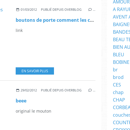
AMOUR
A RAYU
01/03/2012
PUBLIÉ DEPUIS OVERBLOG
…
AVENT 
boutons de porte comment les customiser
BAIGNE
link
BANDES
BEAU T
BIEN A
BLEU
BOBINE
br
EN SAVOIR PLUS
brod
CES
29/02/2012
PUBLIÉ DEPUIS OVERBLOG
…
chap
CHAP
beee
CORBE
original le mouton
couche
COUNT
CROIXX