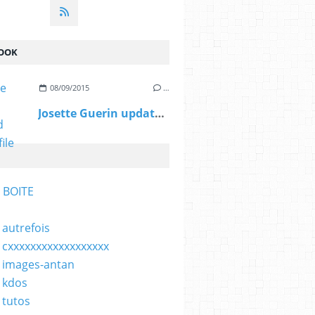
OOK
08/09/2015
…
Josette Guerin updated her profile picture.
 BOITE
 autrefois
 cxxxxxxxxxxxxxxxxxx
 images-antan
 kdos
 tutos