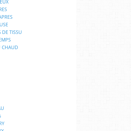
EUX
RES
APRES
USE
 DE TISSU
EMPS
U CHAUD
AU
s
RY
XX