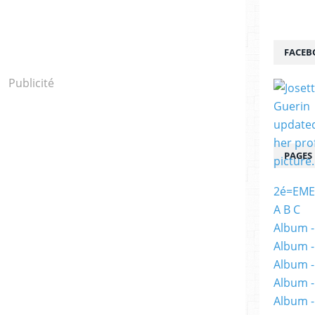
FACEB
Publicité
PAGES
2é=EME
A B C
Album -
Album -
Album -
Album -
Album -