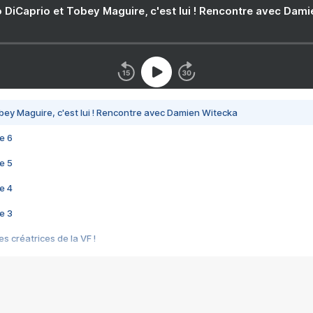
 DiCaprio et Tobey Maguire, c'est lui ! Rencontre avec Dam
bey Maguire, c'est lui ! Rencontre avec Damien Witecka
e 6
e 5
e 4
e 3
s créatrices de la VF !
e 2
e 1