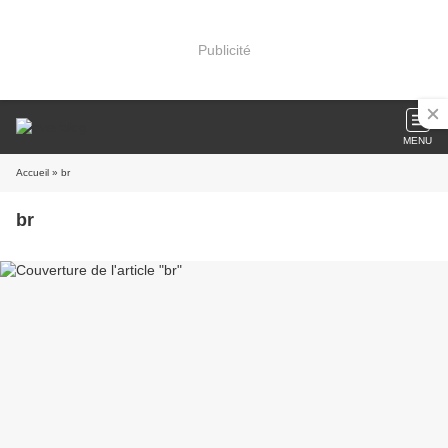
Publicité
MENU
Accueil
» br
br