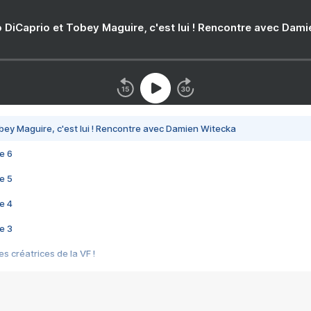
 DiCaprio et Tobey Maguire, c'est lui ! Rencontre avec Dam
bey Maguire, c'est lui ! Rencontre avec Damien Witecka
e 6
e 5
e 4
e 3
s créatrices de la VF !
e 2
e 1