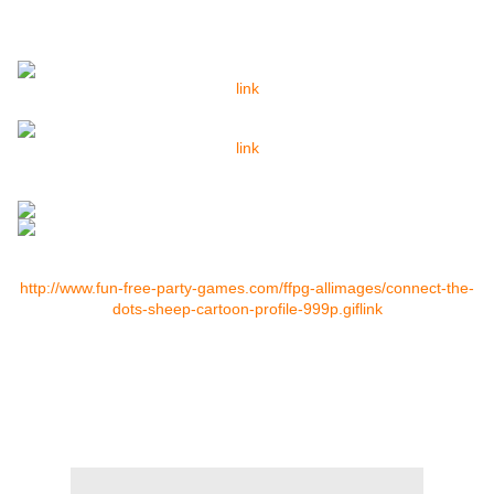
link
link
http://www.fun-free-party-games.com/ffpg-allimages/connect-the-
dots-sheep-cartoon-profile-999p.gif
link