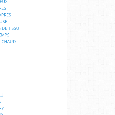
EUX
RES
APRES
USE
 DE TISSU
EMPS
U CHAUD
AU
s
RY
XX