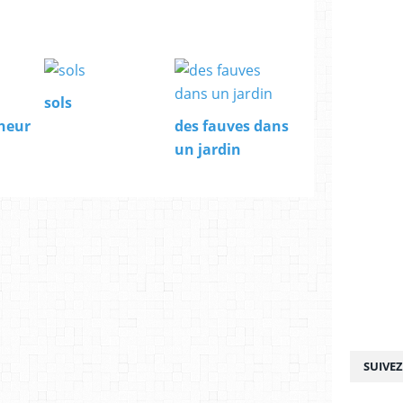
sols
nheur
des fauves dans
un jardin
SUIVE