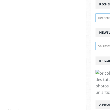
RECHE
NEWSL
BRICO
des tut
photos 
un arti
À PRO