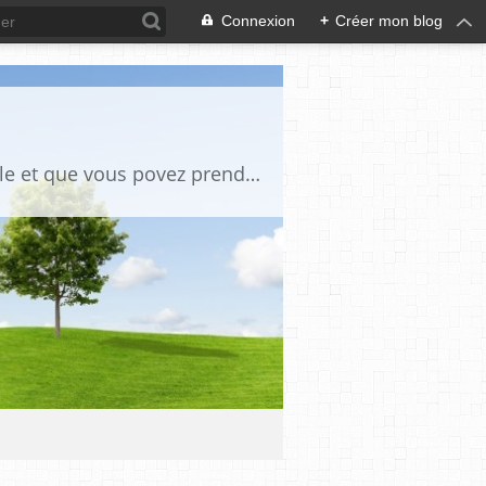
Connexion
+
Créer mon blog
des tutos de bricoles et autres des photos anciennes chaque fois qu il y a un article et que vous povez prendre