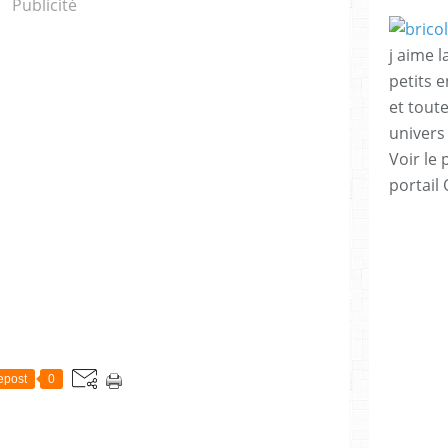
Publicité
j aime l
petits 
et tout
univers
Voir le 
portail
epost
0