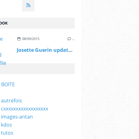
OOK
08/09/2015
…
Josette Guerin updated her profile picture.
 BOITE
 autrefois
 cxxxxxxxxxxxxxxxxxx
 images-antan
 kdos
 tutos