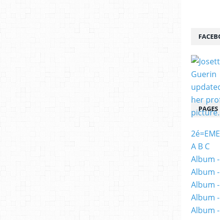
FACEB
PAGES
2é=EME
A B C
Album -
Album -
Album -
Album -
Album -