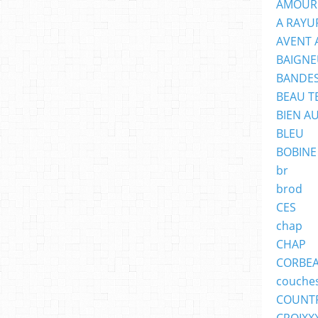
AMOUR
A RAYU
AVENT 
BAIGNE
BANDES
BEAU T
BIEN A
BLEU
BOBINE
br
brod
CES
chap
CHAP
CORBE
couche
COUNT
CROIXX