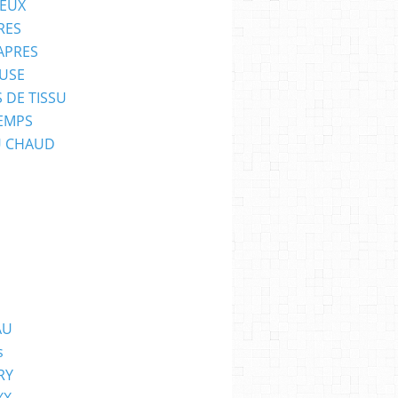
EUX
RES
APRES
USE
 DE TISSU
EMPS
U CHAUD
AU
s
RY
XX