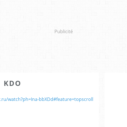
Publicité
KDO
ry.ru/watch?ph=Ina-bbXDd#feature=topscroll