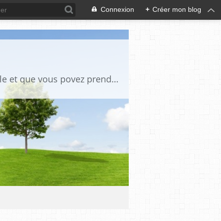
Connexion
+
Créer mon blog
des tutos de bricoles et autres des photos anciennes chaque fois qu il y a un article et que vous povez prendre