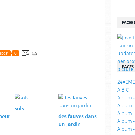
FACEB
epost
0
PAGES
2é=EME
A B C
Album -
Album -
sols
Album -
nheur
des fauves dans
Album -
un jardin
Album -