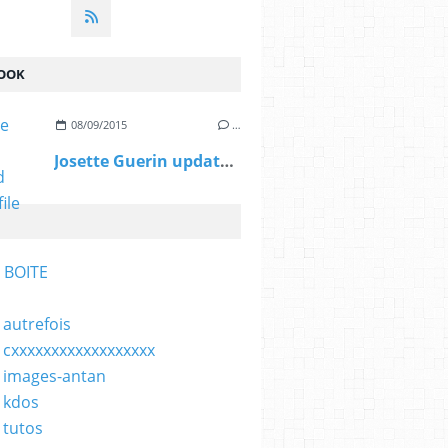
OOK
08/09/2015
…
Josette Guerin updated her profile picture.
 BOITE
 autrefois
 cxxxxxxxxxxxxxxxxxx
 images-antan
 kdos
 tutos