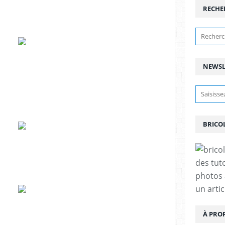
RECHE
NEWSL
BRICO
des tut
photos 
un arti
À PRO