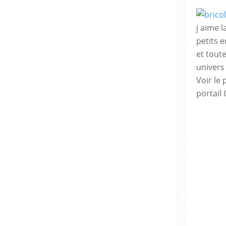
j aime l
petits 
et tout
univers
Voir le 
portail