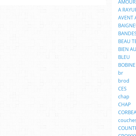
AMOUR
A RAYU
AVENT 
BAIGNE
BANDES
BEAU T
BIEN A
BLEU
BOBINE
br
brod
CES
chap
CHAP
CORBE
couche
COUNT
CROIXX