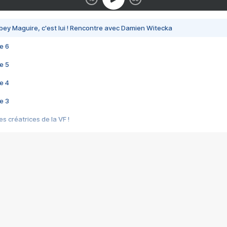
bey Maguire, c'est lui ! Rencontre avec Damien Witecka
e 6
e 5
e 4
e 3
s créatrices de la VF !
e 2
e 1
e Mektoub My Love arrive enfin ! Rencontre avec Shaïn Boumedine et Sal
i : après Toni en famille
elle réalise le bouleversant Dites lui que je l'aime