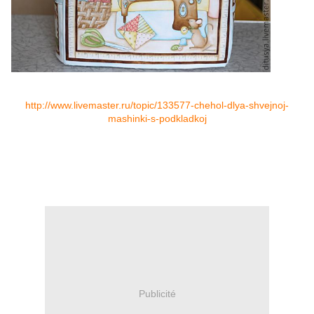
http://www.livemaster.ru/topic/133577-chehol-dlya-shvejnoj-
mashinki-s-podkladkoj
Publicité