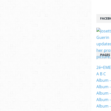
FACEB
PAGES
2é=EME
A B C
Album -
Album -
Album -
Album -
Album -