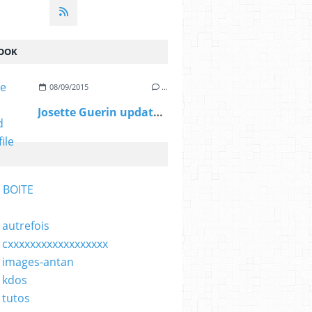
OOK
08/09/2015
…
Josette Guerin updated her profile picture.
 BOITE
 autrefois
 cxxxxxxxxxxxxxxxxxx
 images-antan
 kdos
 tutos