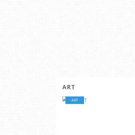
ART
ART