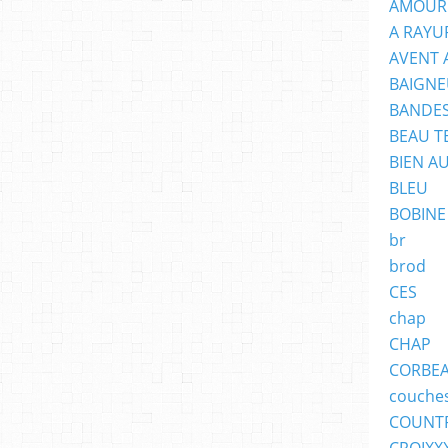
AMOUR
A RAYU
AVENT 
BAIGNE
BANDES
BEAU T
BIEN A
BLEU
BOBINE
br
brod
CES
chap
CHAP
CORBE
couche
COUNT
CROIXX