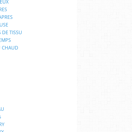
EUX
RES
APRES
USE
 DE TISSU
EMPS
U CHAUD
AU
s
RY
XX