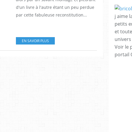
d'un livre à l'autre étant un peu perdue
par cette fabuleuse reconstitution...
j aime l
petits 
et tout
univers
EN SAVOIR PLUS
Voir le 
portail