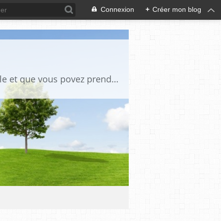
Connexion
+
Créer mon blog
des tutos de bricoles et autres des photos anciennes chaque fois qu il y a un article et que vous povez prendre