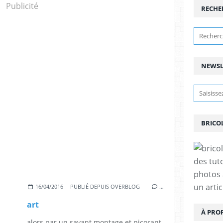
Publicité
RECHE
NEWSL
BRICO
des tut
photos 
un arti
16/04/2016
PUBLIÉ DEPUIS OVERBLOG
…
art
À PRO
alors par un savant montage et picorant