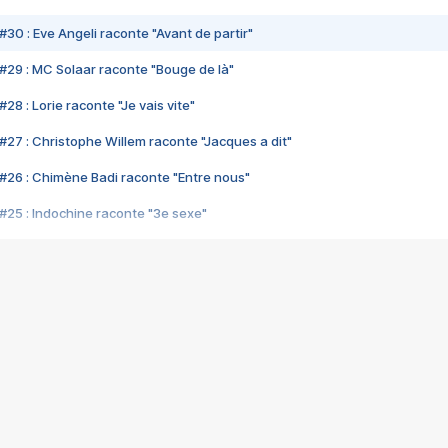
#30 : Eve Angeli raconte "Avant de partir"
#29 : MC Solaar raconte "Bouge de là"
28 : Lorie raconte "Je vais vite"
#27 : Christophe Willem raconte "Jacques a dit"
#26 : Chimène Badi raconte "Entre nous"
#25 : Indochine raconte "3e sexe"
#24 : Zaho raconte "C'est chelou"
#23 : Patrick Bruel raconte "Au café des délices"
#22 : Kyo raconte "Le chemin"
#21 : Nolwenn Leroy raconte "Cassé"
#20 : Patrick Hernandez raconte "Born to be alive"
#19 : Lorie raconte "Près de moi"