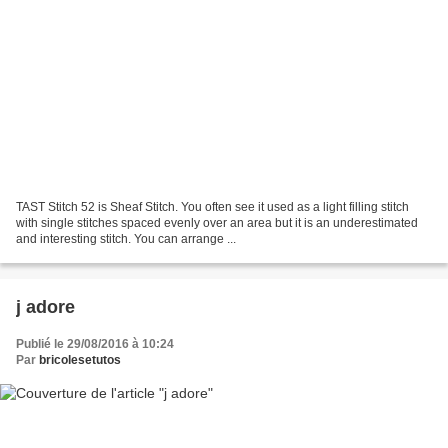
TAST Stitch 52 is Sheaf Stitch. You often see it used as a light filling stitch
with single stitches spaced evenly over an area but it is an underestimated
and interesting stitch. You can arrange ...
j adore
Publié le 29/08/2016 à 10:24
Par
bricolesetutos