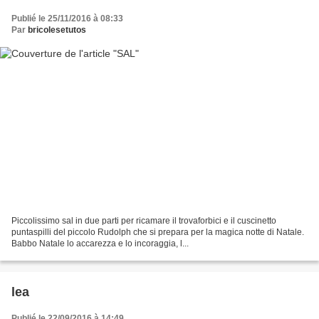
Publié le 25/11/2016 à 08:33
Par
bricolesetutos
Piccolissimo sal in due parti per ricamare il trovaforbici e il cuscinetto
puntaspilli del piccolo Rudolph che si prepara per la magica notte di Natale.
Babbo Natale lo accarezza e lo incoraggia, l...
lea
Publié le 22/09/2016 à 14:49