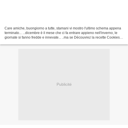
Care amiche, buongiorno a tutte, stamani vi mostro l'ultimo schema appena
terminato... ...dicembre è il mese che ci fa entrare appieno nell'inverno, le
giornate si fanno fredde e innevate... ..ma se Découvrez la recette Cookies
thon sardine à la tomate...
Publicité