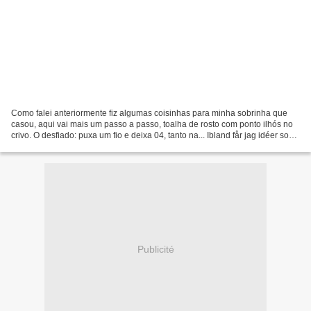
Como falei anteriormente fiz algumas coisinhas para minha sobrinha que
casou, aqui vai mais um passo a passo, toalha de rosto com ponto ilhós no
crivo. O desfiado: puxa um fio e deixa 04, tanto na... Ibland får jag idéer som
jag tycker är rätt så bra...
Publicité