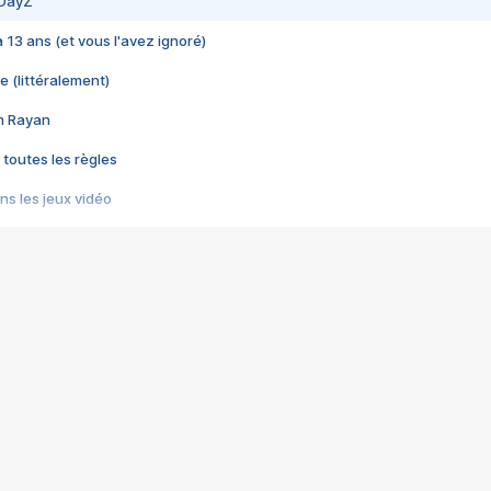
 DayZ
 a 13 ans (et vous l'avez ignoré)
e (littéralement)
im Rayan
 toutes les règles
s les jeux vidéo
us choquant de Rockstar ? - Le scandale BULLY
e plus moche de Steam
du RÊVE tourne au CAUCHEMAR
pendant 8 heures
it… à tort
umiliés par un jeu vidéo
ire - Final Fantasy 8