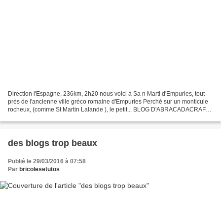
Direction l'Espagne, 236km, 2h20 nous voici à Sa n Marti d'Empuries, tout
près de l'ancienne ville gréco romaine d'Empuries Perché sur un monticule
rocheux, (comme St Martin Lalande ), le petit... BLOG D'ABRACADACRAFT
Lorsque Frédérique du blog Angel...
des blogs trop beaux
Publié le 29/03/2016 à 07:58
Par
bricolesetutos