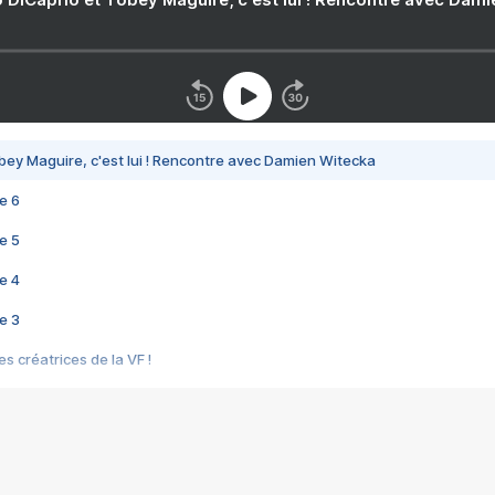
bey Maguire, c'est lui ! Rencontre avec Damien Witecka
e 6
e 5
e 4
e 3
s créatrices de la VF !
e 2
e 1
e Mektoub My Love arrive enfin ! Rencontre avec Shaïn Boumedine et Sal