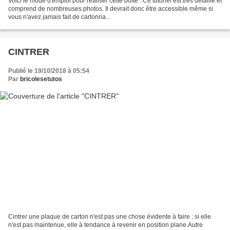
Voici le mode d'emploi pour réaliser cette boîte : Ce tutoriel est très détaillé et
comprend de nombreuses photos. Il devrait donc être accessible même si
vous n'avez jamais fait de cartonna...
CINTRER
Publié le 19/10/2018 à 05:54
Par
bricolesetutos
Cintrer une plaque de carton n'est pas une chose évidente à faire : si elle
n'est pas maintenue, elle à tendance à revenir en position plane.Autre