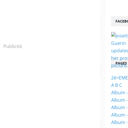
FACEB
Publicité
PAGES
2é=EME
A B C
Album -
Album -
Album -
Album -
Album -