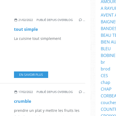
AMOUR
A RAYU
AVENT 
21/02/2022
PUBLIÉ DEPUIS OVERBLOG
…
BAIGNE
BANDES
tout simple
BEAU T
La cuisine tout simplement
BIEN A
BLEU
BOBINE
br
brod
EN SAVOIR PLUS
CES
chap
CHAP
17/02/2022
PUBLIÉ DEPUIS OVERBLOG
…
CORBE
crumble
couche
COUNT
prendre un plat y mettre les fruits les
CROIXX