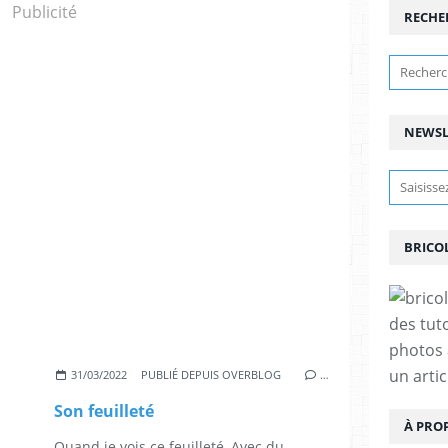
Publicité
RECHE
NEWSL
BRICO
des tut
photos 
un arti
31/03/2022
PUBLIÉ DEPUIS OVERBLOG
…
Son feuilleté
À PRO
Quand je vois ce feuilleté, Avec du