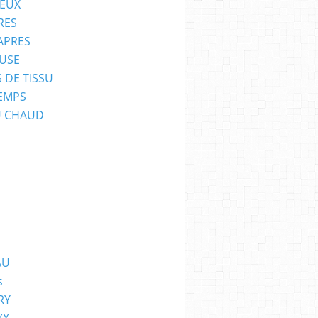
EUX
RES
APRES
USE
 DE TISSU
EMPS
U CHAUD
AU
s
RY
XX