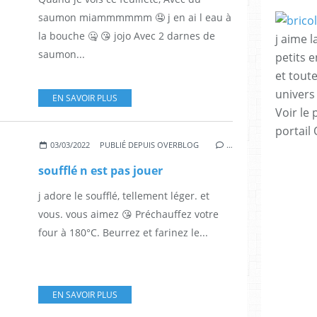
saumon miammmmmm 🤤 j en ai l eau à
la bouche 🤐 😘 jojo Avec 2 darnes de
j aime l
saumon...
petits 
et tout
univers
EN SAVOIR PLUS
Voir le 
portail
03/03/2022
PUBLIÉ DEPUIS OVERBLOG
…
soufflé n est pas jouer
j adore le soufflé, tellement léger. et
vous. vous aimez 😘 Préchauffez votre
four à 180°C. Beurrez et farinez le...
EN SAVOIR PLUS