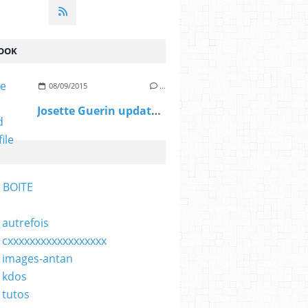
OOK
08/09/2015
…
Josette Guerin updated her profile picture.
 BOITE
 autrefois
 cxxxxxxxxxxxxxxxxxx
 images-antan
 kdos
 tutos