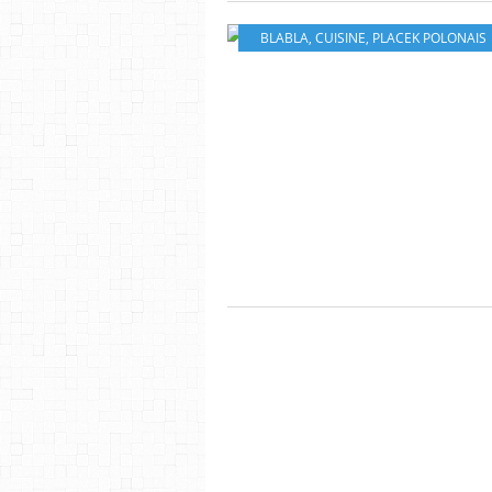
BLABLA
,
CUISINE
,
PLACEK POLONAIS