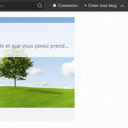
Connexion
+
Créer mon blog
des tutos de bricoles et autres des photos anciennes chaque fois qu il y a un article et que vous povez prendre