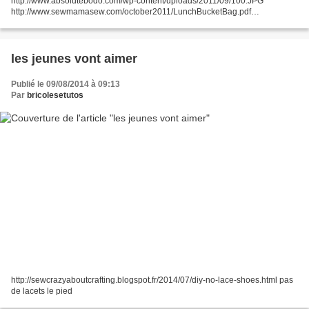
http://www.absolutebodo.com/wp-content/uploads/2011/09/100.JPG
http://www.sewmamasew.com/october2011/LunchBucketBag.pdf
https://www.youtube.com/watch?
feature=player_embedded&v=KVJS2BXlvNE
les jeunes vont aimer
Publié le 09/08/2014 à 09:13
Par
bricolesetutos
http://sewcrazyaboutcrafting.blogspot.fr/2014/07/diy-no-lace-shoes.html pas
de lacets le pied