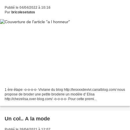
Publié le 04/04/2022 à 10:16
Par
bricolesetutos
1 ère étape -o-o-o-o- Viviane du blog http://lesxxxdevivi.canalblog.com/ nous
propose de broder une petite broderie un modèle d' Elisa
http://chezelisa.over-blog.com/ -o-o-o-o- Pour cette premi...
Un col.. A la mode
Publié le 26/04/2021 à 12:07