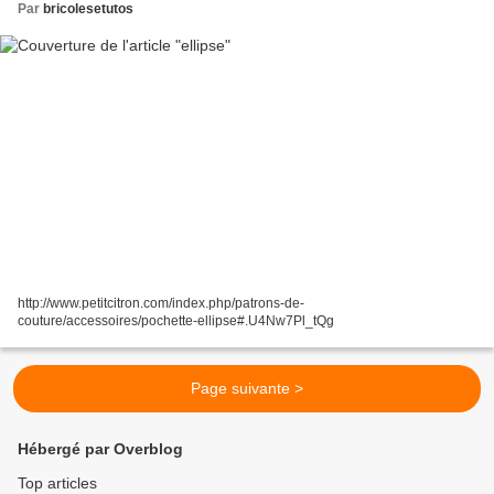
Par
bricolesetutos
http://www.petitcitron.com/index.php/patrons-de-
couture/accessoires/pochette-ellipse#.U4Nw7Pl_tQg
Page suivante >
Hébergé par Overblog
Top articles