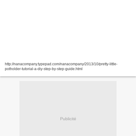
http://nanacompany.typepad.com/nanacompany/2013/10/pretty-little-
potholder-tutorial-a-diy-step-by-step-guide.html
Publicité