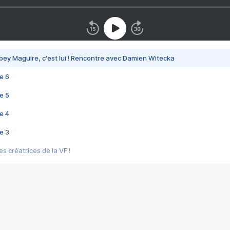
bey Maguire, c'est lui ! Rencontre avec Damien Witecka
e 6
e 5
e 4
e 3
s créatrices de la VF !
e 2
e 1
e Mektoub My Love arrive enfin ! Rencontre avec Shaïn Boumedine et Sal
i : après Toni en famille