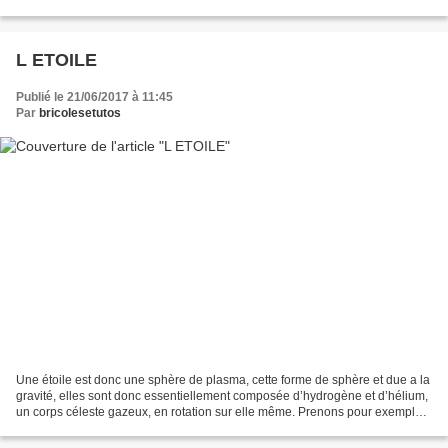
progressivement. XVIIIe siècle :...
L ETOILE
Publié le 21/06/2017 à 11:45
Par
bricolesetutos
Une étoile est donc une sphère de plasma, cette forme de sphère et due a la
gravité, elles sont donc essentiellement composée d’hydrogène et d’hélium,
un corps céleste gazeux, en rotation sur elle même. Prenons pour exemple
le Soleil, le Soleil comme...