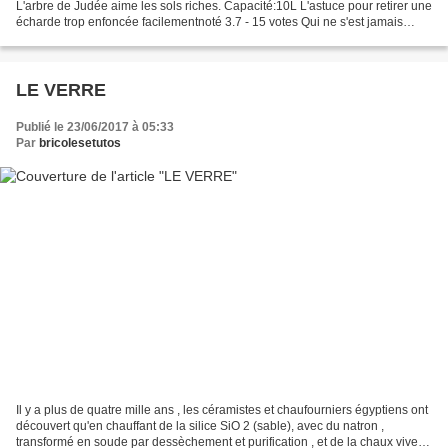
L'arbre de Judée aime les sols riches. Capacité:10L L'astuce pour retirer une
écharde trop enfoncée facilementnoté 3.7 - 15 votes Qui ne s'est jamais
retrouvé avec une écharde...
LE VERRE
Publié le 23/06/2017 à 05:33
Par
bricolesetutos
Il y a plus de quatre mille ans , les céramistes et chaufourniers égyptiens ont
découvert qu'en chauffant de la silice SiO 2 (sable), avec du natron ,
transformé en soude par dessèchement et purification , et de la chaux vive ,