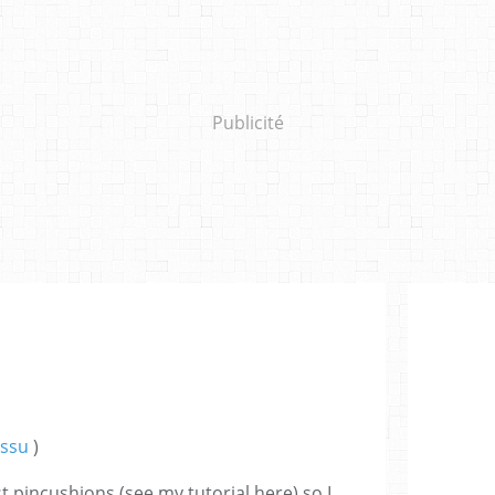
Publicité
issu
)
t pincushions (see my tutorial here) so I