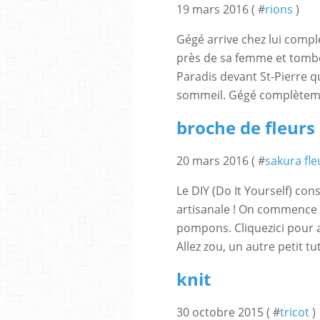
19 mars 2016 ( #
rions
)
Gégé arrive chez lui complè
près de sa femme et tombe 
Paradis devant St-Pierre qu
sommeil. Gégé complètemen
broche de fleurs
20 mars 2016 ( #
sakura fle
Le DIY (Do It Yourself) con
artisanale ! On commence n
pompons. Cliquezici pour 
Allez zou, un autre petit tu
knit
30 octobre 2015 ( #
tricot
)