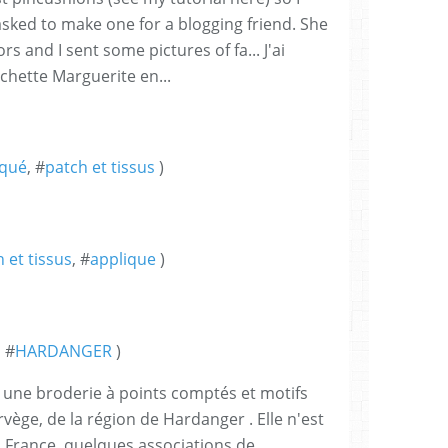
sked to make one for a blogging friend. She
s and I sent some pictures of fa... J'ai
chette Marguerite en...
iqué
, #
patch et tissus
)
 et tissus
, #
applique
)
, #
HARDANGER
)
 une broderie à points comptés et motifs
vège, de la région de Hardanger . Elle n'est
 France, quelques associations de