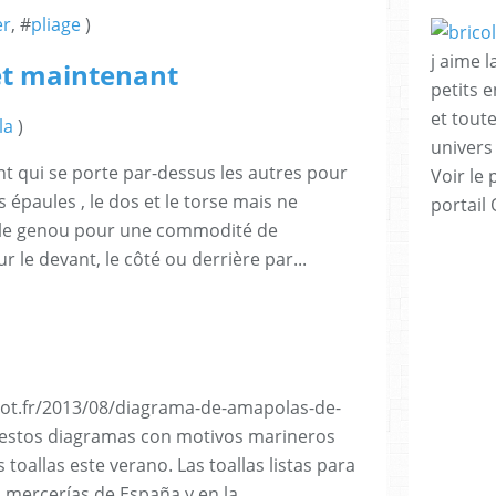
er
, #
pliage
)
j aime l
et maintenant
petits 
et tout
la
)
univers
t qui se porte par-dessus les autres pour
Voir le 
s épaules , le dos et le torse mais ne
portail
 le genou pour une commodité de
 le devant, le côté ou derrière par...
pot.fr/2013/08/diagrama-de-amapolas-de-
 estos diagramas con motivos marineros
toallas este verano. Las toallas listas para
 mercerías de España y en la...