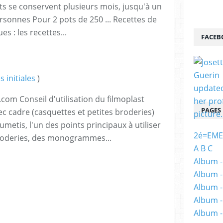
ots se conservent plusieurs mois, jusqu'à un
ersonnes Pour 2 pots de 250 ... Recettes de
es : les recettes...
FACEB
 initiales
)
com Conseil d'utilisation du filmoplast
PAGES
c cadre (casquettes et petites broderies)
umetis, l'un des points principaux à utiliser
2é=EME
roderies, des monogrammes...
A B C
Album -
Album -
Album -
Album -
Album -