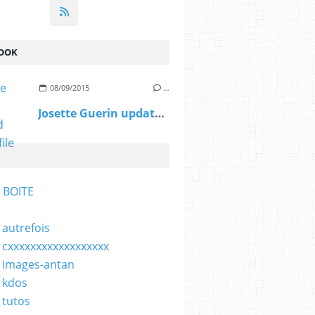
OOK
08/09/2015
…
Josette Guerin updated her profile picture.
 BOITE
 autrefois
 cxxxxxxxxxxxxxxxxxx
 images-antan
 kdos
 tutos