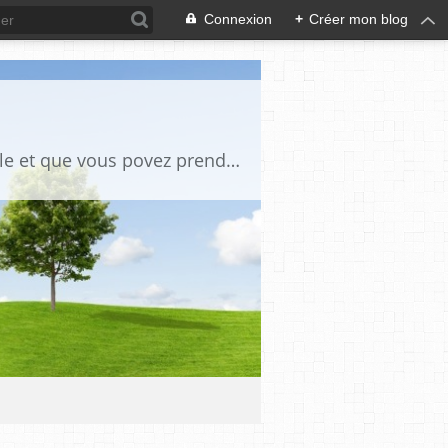
Connexion
+
Créer mon blog
des tutos de bricoles et autres des photos anciennes chaque fois qu il y a un article et que vous povez prendre