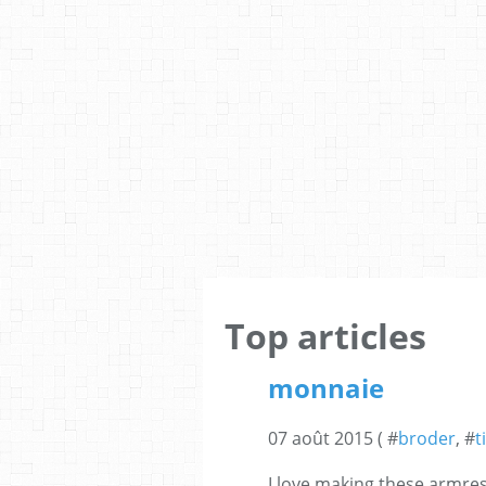
Top articles
monnaie
07 août 2015 ( #
broder
, #
t
I love making these armres