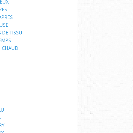
EUX
RES
APRES
USE
 DE TISSU
EMPS
U CHAUD
AU
s
RY
XX