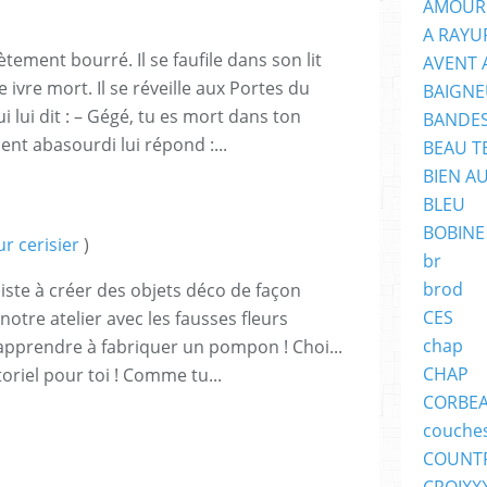
AMOUR
A RAYU
tement bourré. Il se faufile dans son lit
AVENT 
ivre mort. Il se réveille aux Portes du
BAIGNE
i lui dit : – Gégé, tu es mort dans ton
BANDES
t abasourdi lui répond :...
BEAU T
BIEN A
BLEU
BOBINE
ur cerisier
)
br
brod
siste à créer des objets déco de façon
CES
otre atelier avec les fausses fleurs
chap
apprendre à fabriquer un pompon ! Choi...
CHAP
toriel pour toi ! Comme tu...
CORBE
couche
COUNT
CROIXX