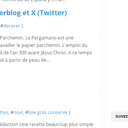
rblog et X (Twitter)
 #
decorer
)
u Parchemin. Le Pergamano est une
ravailler le papier parchemin. L'emploi du
 de l'an 300 avant Jésus Christ. A ce temps
lisé à partir de peau de...
ttes
, #
noel
, #
foie gras conserve
)
SUIVE
édaction Une recette beaucoup plus simple