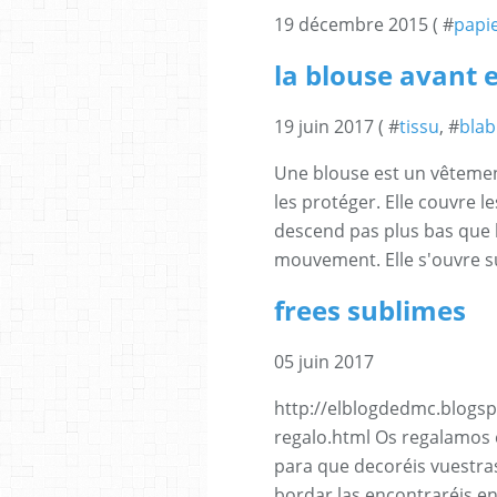
19 décembre 2015 ( #
papi
la blouse avant 
19 juin 2017 ( #
tissu
, #
blab
Une blouse est un vêtemen
les protéger. Elle couvre le
descend pas plus bas que
mouvement. Elle s'ouvre sur
frees sublimes
05 juin 2017
http://elblogdedmc.blogs
regalo.html Os regalamos
para que decoréis vuestras 
bordar las encontraréis en