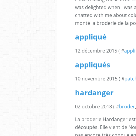
was delighted when I was a
chatted with me about color
monté la broderie de la po
appliqué
12 décembre 2015 ( #
appl
appliqués
10 novembre 2015 ( #
patch
hardanger
02 octobre 2018 ( #
broder
La broderie Hardanger est
découpés. Elle vient de Nor
pas encore très connue en