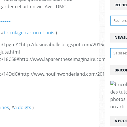
RECHE
rder cet art en vie. Avec DMC...
.....
, #
bricolage carton et bois
)
NEWSL
to/1pgmY#http://lusineabulle.blogspot.com/2016/04/diy-
-jute.html
to/18C58#http://www.laparentheseimaginaire.com/diy/diy-
BRICO
/to/14DdC#http://www.noufinwonderland.com/2015/02/mon
des tut
photos 
un arti
ines
, #
a doigts
)
À PRO